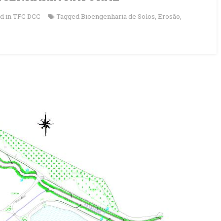
d in
TFC DCC
Tagged
Bioengenharia de Solos
,
Erosão
,