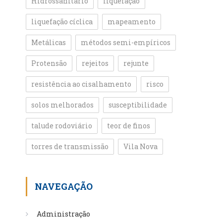
Hidrossanitário
liquefação
liquefação cíclica
mapeamento
Metálicas
métodos semi-empíricos
Protensão
rejeitos
rejunte
resistência ao cisalhamento
risco
solos melhorados
susceptibilidade
talude rodoviário
teor de finos
torres de transmissão
Vila Nova
NAVEGAÇÃO
Administração