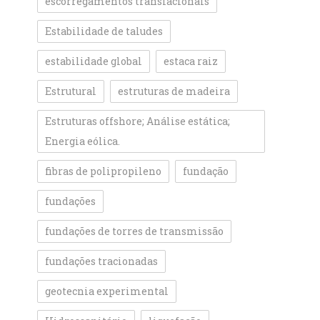
escorregamentos translacionais
Estabilidade de taludes
estabilidade global
estaca raiz
Estrutural
estruturas de madeira
Estruturas offshore; Análise estática;
Energia eólica.
fibras de polipropileno
fundação
fundações
fundações de torres de transmissão
fundações tracionadas
geotecnia experimental