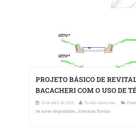
PROJETO BÁSICO DE REVITA
BACACHERI COM O USO DE T
13 de abril de 2020
Elvidio Gavassoni
Post
de áreas degradadas.
,
Sistemas fluviais