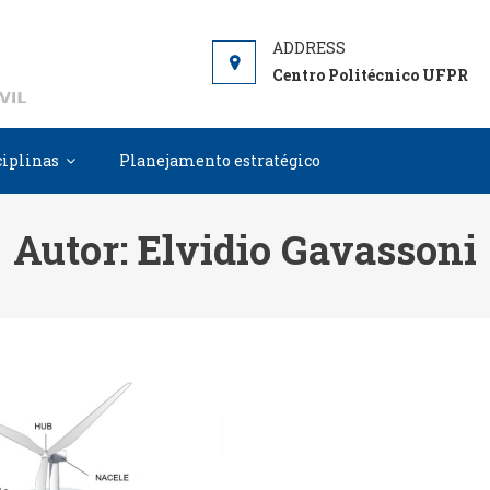
DCC
Departamento de Construção Civil
Centro Politécnico UFPR
ciplinas
Planejamento estratégico
Autor:
Elvidio Gavassoni