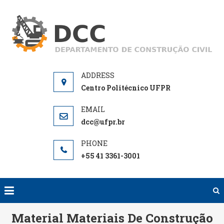
Skip
to
D
De
content
de
Centro Politécnico UFPR
dcc@ufpr.br
+55 41 3361-3001
Material Materiais De Construção