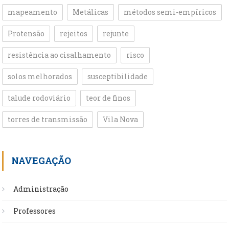
mapeamento
Metálicas
métodos semi-empíricos
Protensão
rejeitos
rejunte
resistência ao cisalhamento
risco
solos melhorados
susceptibilidade
talude rodoviário
teor de finos
torres de transmissão
Vila Nova
NAVEGAÇÃO
Administração
Professores