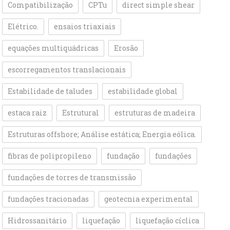
Compatibilização
CPTu
direct simple shear
Elétrico.
ensaios triaxiais
equações multiquádricas
Erosão
escorregamentos translacionais
Estabilidade de taludes
estabilidade global
estaca raiz
Estrutural
estruturas de madeira
Estruturas offshore; Análise estática; Energia eólica.
fibras de polipropileno
fundação
fundações
fundações de torres de transmissão
fundações tracionadas
geotecnia experimental
Hidrossanitário
liquefação
liquefação cíclica