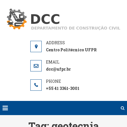
Skip
to
D
De
content
de
Centro Politécnico UFPR
dcc@ufpr.br
+55 41 3361-3001
Tag:
geotecnia