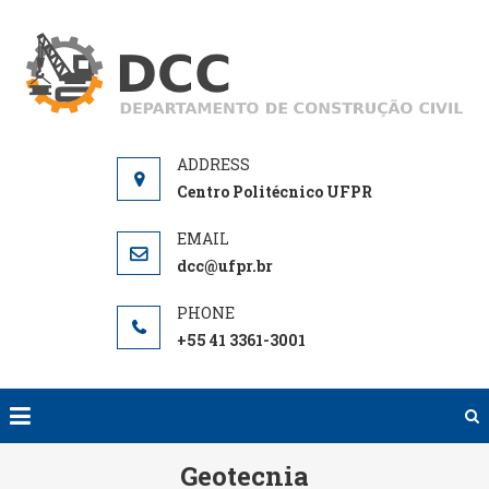
Skip
to
D
De
content
de
Centro Politécnico UFPR
dcc@ufpr.br
+55 41 3361-3001
Geotecnia