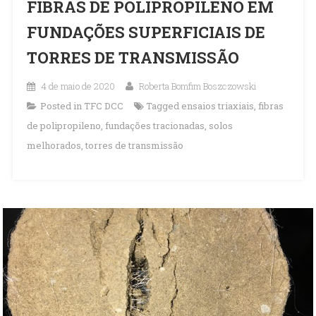
FIBRAS DE POLIPROPILENO EM
FUNDAÇÕES SUPERFICIAIS DE
TORRES DE TRANSMISSÃO
4 de maio de 2020
Roberta Bomfim Boszczowski
Posted in
TFC DCC
Tagged
ensaios triaxiais
,
fibras
de polipropileno
,
fundações tracionadas
,
solos
melhorados
,
torres de transmissão