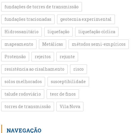
fundações de torres de transmissão
fundações tracionadas
geotecnia experimental
Hidrossanitário
liquefação
liquefação cíclica
mapeamento
Metálicas
métodos semi-empíricos
Protensão
rejeitos
rejunte
resistência ao cisalhamento
risco
solos melhorados
susceptibilidade
talude rodoviário
teor de finos
torres de transmissão
Vila Nova
NAVEGAÇÃO