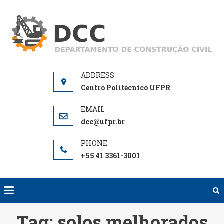
Skip
to
D
De
content
de
Centro Politécnico UFPR
dcc@ufpr.br
+55 41 3361-3001
Tag:
solos melhorados