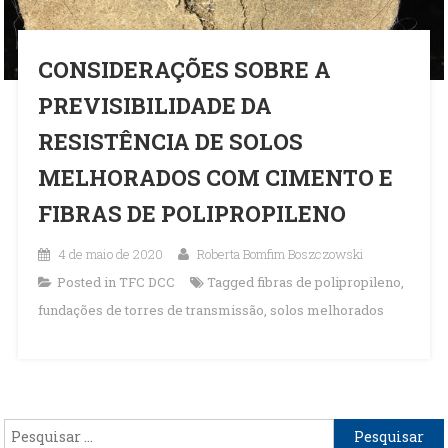
CONSIDERAÇÕES SOBRE A
PREVISIBILIDADE DA
RESISTÊNCIA DE SOLOS
MELHORADOS COM CIMENTO E
FIBRAS DE POLIPROPILENO
4 de maio de 2020
Roberta Bomfim Boszczowski
Posted in
TFC DCC
Tagged
fibras de polipropileno
,
fundações de torres de transmissão
,
solos melhorados
Pesquisar