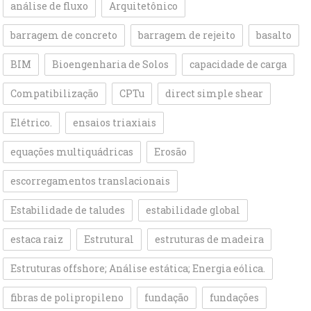
análise de fluxo
Arquitetônico
barragem de concreto
barragem de rejeito
basalto
BIM
Bioengenharia de Solos
capacidade de carga
Compatibilização
CPTu
direct simple shear
Elétrico.
ensaios triaxiais
equações multiquádricas
Erosão
escorregamentos translacionais
Estabilidade de taludes
estabilidade global
estaca raiz
Estrutural
estruturas de madeira
Estruturas offshore; Análise estática; Energia eólica.
fibras de polipropileno
fundação
fundações