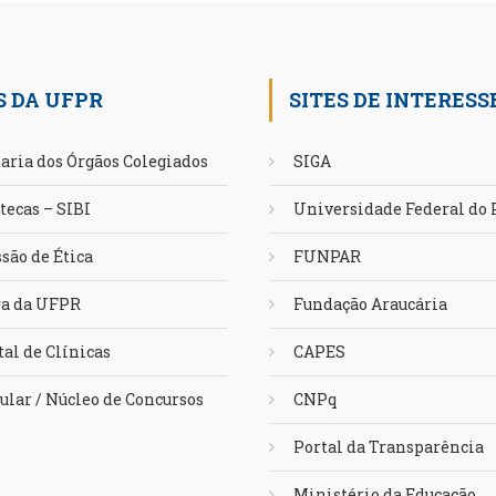
S DA UFPR
SITES DE INTERESS
aria dos Órgãos Colegiados
SIGA
tecas – SIBI
Universidade Federal do
são de Ética
FUNPAR
ra da UFPR
Fundação Araucária
al de Clínicas
CAPES
ular / Núcleo de Concursos
CNPq
Portal da Transparência
Ministério da Educação