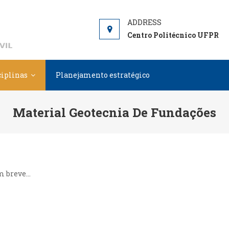
DCC
Departamento de Construção Civil
Centro Politécnico UFPR
ciplinas
Planejamento estratégico
Material Geotecnia De Fundações
m breve…