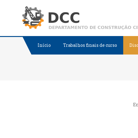
Skip
to
content
Início
Trabalhos finais de curso
Dis
E