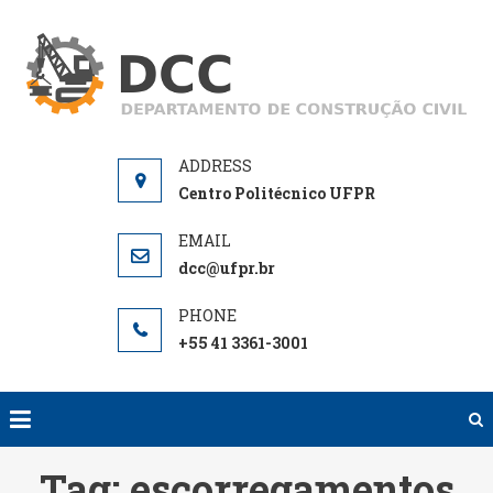
Skip
to
D
De
content
de
Centro Politécnico UFPR
dcc@ufpr.br
+55 41 3361-3001
Tag:
escorregamentos