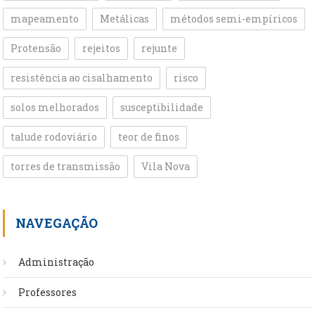
mapeamento
Metálicas
métodos semi-empíricos
Protensão
rejeitos
rejunte
resistência ao cisalhamento
risco
solos melhorados
susceptibilidade
talude rodoviário
teor de finos
torres de transmissão
Vila Nova
NAVEGAÇÃO
Administração
Professores