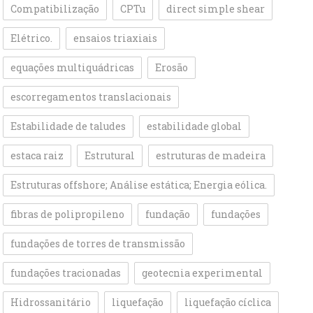
Compatibilização
CPTu
direct simple shear
Elétrico.
ensaios triaxiais
equações multiquádricas
Erosão
escorregamentos translacionais
Estabilidade de taludes
estabilidade global
estaca raiz
Estrutural
estruturas de madeira
Estruturas offshore; Análise estática; Energia eólica.
fibras de polipropileno
fundação
fundações
fundações de torres de transmissão
fundações tracionadas
geotecnia experimental
Hidrossanitário
liquefação
liquefação cíclica