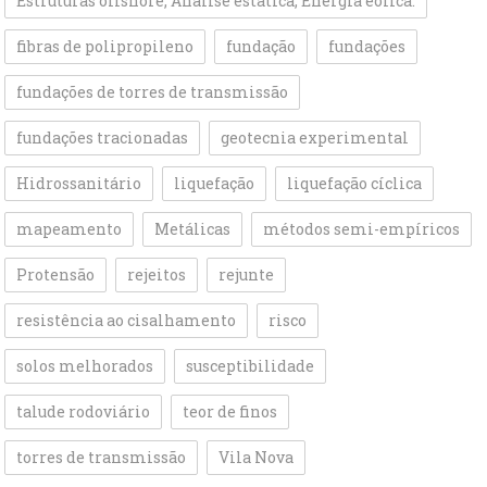
Estruturas offshore; Análise estática; Energia eólica.
fibras de polipropileno
fundação
fundações
fundações de torres de transmissão
fundações tracionadas
geotecnia experimental
Hidrossanitário
liquefação
liquefação cíclica
mapeamento
Metálicas
métodos semi-empíricos
Protensão
rejeitos
rejunte
resistência ao cisalhamento
risco
solos melhorados
susceptibilidade
talude rodoviário
teor de finos
torres de transmissão
Vila Nova