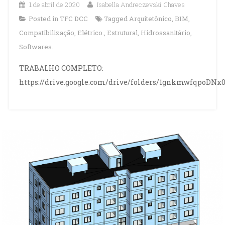
1 de abril de 2020
Isabella Andreczevski Chaves
Posted in
TFC DCC
Tagged
Arquitetônico
,
BIM
,
Compatibilização
,
Elétrico.
,
Estrutural
,
Hidrossanitário
,
Softwares.
TRABALHO COMPLETO:
https://drive.google.com/drive/folders/1gnkmwfqpoDNx