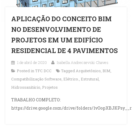
APLICAÇÃO DO CONCEITO BIM
NO DESENVOLVIMENTO DE
PROJETOS EM UM EDIFÍCIO
RESIDENCIAL DE 4 PAVIMENTOS
1 de abril de 2020
Isabella Andreczevski Chaves
Posted in
TFC DCC
Tagged
Arquitetônico
,
BIM
,
Compatibilização Software
,
Elétrico.
,
Estrutural
,
Hidrossanitário
,
Projetos
TRABALHO COMPLETO:
https://drive.google.com/drive/folders/1vOopXBJKPsy