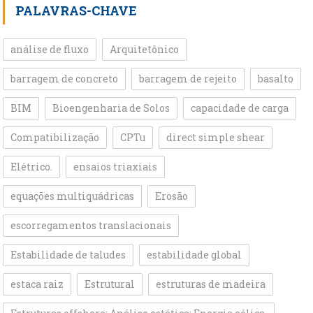
PALAVRAS-CHAVE
análise de fluxo
Arquitetônico
barragem de concreto
barragem de rejeito
basalto
BIM
Bioengenharia de Solos
capacidade de carga
Compatibilização
CPTu
direct simple shear
Elétrico.
ensaios triaxiais
equações multiquádricas
Erosão
escorregamentos translacionais
Estabilidade de taludes
estabilidade global
estaca raiz
Estrutural
estruturas de madeira