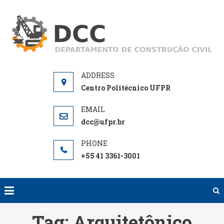
Skip
to
D
De
content
de
Centro Politécnico UFPR
dcc@ufpr.br
+55 41 3361-3001
Tag:
Arquitetônico