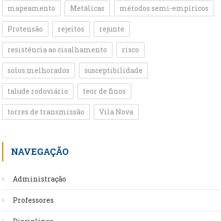
mapeamento
Metálicas
métodos semi-empíricos
Protensão
rejeitos
rejunte
resistência ao cisalhamento
risco
solos melhorados
susceptibilidade
talude rodoviário
teor de finos
torres de transmissão
Vila Nova
NAVEGAÇÃO
Administração
Professores