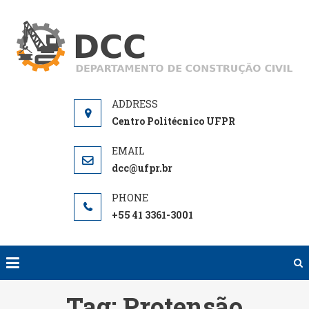
Skip
to
D
De
content
de
Centro Politécnico UFPR
dcc@ufpr.br
+55 41 3361-3001
Tag:
Protensão