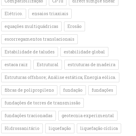
Compatibilização
CPTu
direct simple shear
Elétrico.
ensaios triaxiais
equações multiquádricas
Erosão
escorregamentos translacionais
Estabilidade de taludes
estabilidade global
estaca raiz
Estrutural
estruturas de madeira
Estruturas offshore; Análise estática; Energia eólica.
fibras de polipropileno
fundação
fundações
fundações de torres de transmissão
fundações tracionadas
geotecnia experimental
Hidrossanitário
liquefação
liquefação cíclica