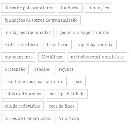
fibras de polipropileno
fundação
fundações
fundações de torres de transmissão
fundações tracionadas
geotecnia experimental
Hidrossanitário
liquefação
liquefação cíclica
mapeamento
Metálicas
métodos semi-empíricos
Protensão
rejeitos
rejunte
resistência ao cisalhamento
risco
solos melhorados
susceptibilidade
talude rodoviário
teor de finos
torres de transmissão
Vila Nova