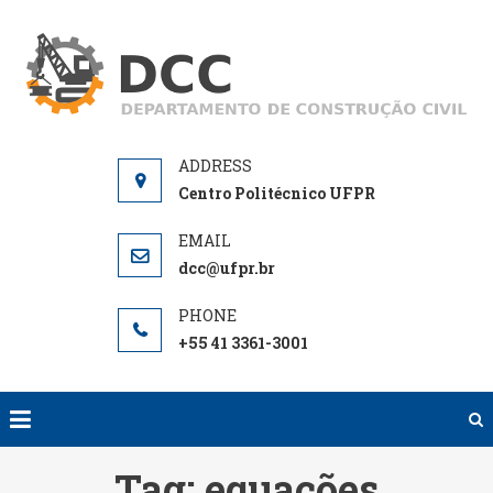
Skip
to
D
De
content
de
Centro Politécnico UFPR
dcc@ufpr.br
+55 41 3361-3001
Tag:
equações