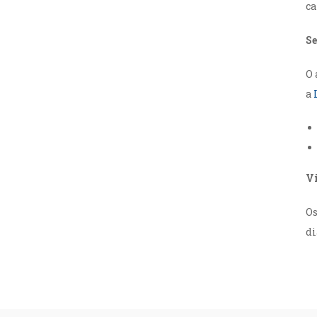
ca
S
O 
a
Vi
Os
di