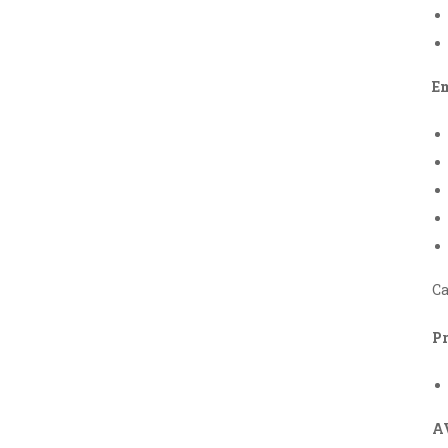
Em
Ca
P
A