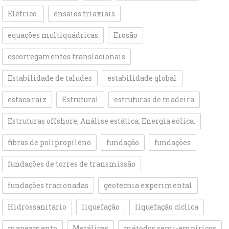
Elétrico.
ensaios triaxiais
equações multiquádricas
Erosão
escorregamentos translacionais
Estabilidade de taludes
estabilidade global
estaca raiz
Estrutural
estruturas de madeira
Estruturas offshore; Análise estática; Energia eólica.
fibras de polipropileno
fundação
fundações
fundações de torres de transmissão
fundações tracionadas
geotecnia experimental
Hidrossanitário
liquefação
liquefação cíclica
mapeamento
Metálicas
métodos semi-empíricos