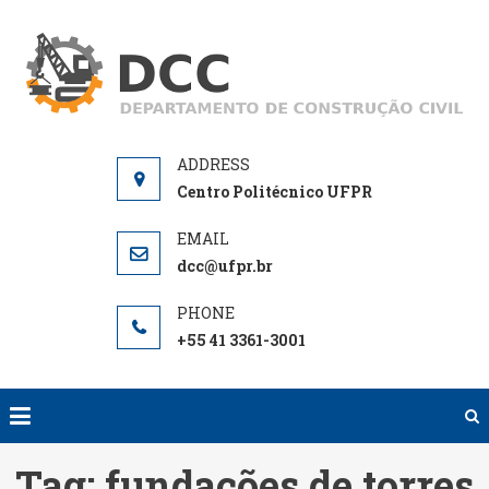
Skip
to
D
De
content
de
Centro Politécnico UFPR
dcc@ufpr.br
+55 41 3361-3001
Tag:
fundações de torres