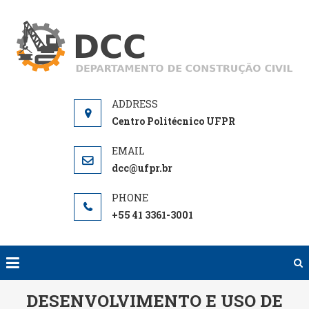
Skip
to
D
De
content
de
Centro Politécnico UFPR
dcc@ufpr.br
+55 41 3361-3001
DESENVOLVIMENTO E USO DE