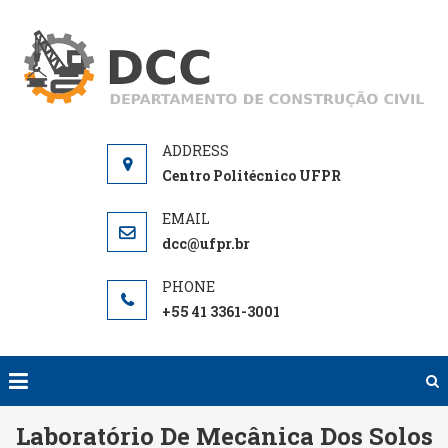
Skip
to
D
De
content
de
Centro Politécnico UFPR
dcc@ufpr.br
+55 41 3361-3001
Laboratório De Mecânica Dos Solos