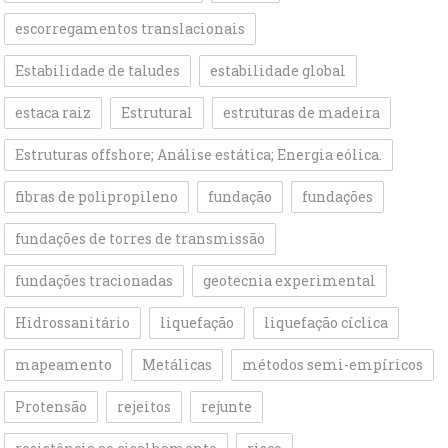
escorregamentos translacionais
Estabilidade de taludes
estabilidade global
estaca raiz
Estrutural
estruturas de madeira
Estruturas offshore; Análise estática; Energia eólica.
fibras de polipropileno
fundação
fundações
fundações de torres de transmissão
fundações tracionadas
geotecnia experimental
Hidrossanitário
liquefação
liquefação cíclica
mapeamento
Metálicas
métodos semi-empíricos
Protensão
rejeitos
rejunte