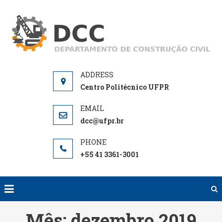
Skip
to
D
De
content
de
Centro Politécnico UFPR
dcc@ufpr.br
+55 41 3361-3001
Mês:
dezembro 2019