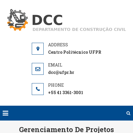
Skip
to
D
De
content
de
Centro Politécnico UFPR
dcc@ufpr.br
+55 41 3361-3001
Gerenciamento De Projetos