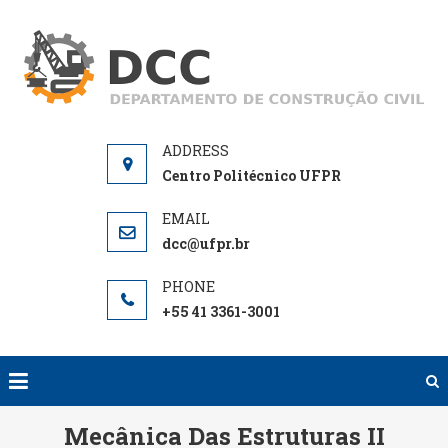
Skip
to
D
De
content
de
Centro Politécnico UFPR
dcc@ufpr.br
+55 41 3361-3001
Mecânica Das Estruturas II