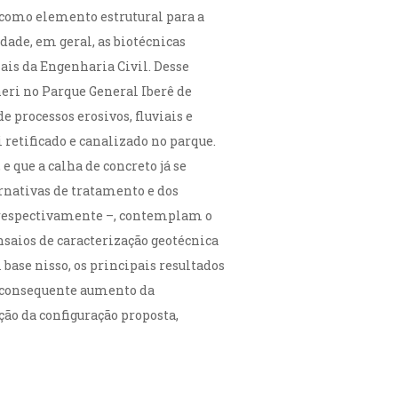
, como elemento estrutural para a
dade, em geral, as biotécnicas
is da Engenharia Civil. Desse
heri no Parque General Iberê de
e processos erosivos, fluviais e
 retificado e canalizado no parque.
 que a calha de concreto já se
rnativas de tratamento e dos
o, respectivamente –, contemplam o
saios de caracterização geotécnica
ase nisso, os principais resultados
o consequente aumento da
ão da configuração proposta,