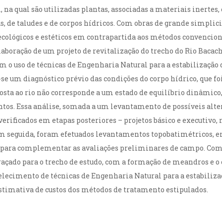
 na qual são utilizadas plantas, associadas a materiais inertes
as, de taludes e de corpos hídricos. Com obras de grande simplici
ológicos e estéticos em contrapartida aos métodos convenciona
elaboração de um projeto de revitalização do trecho do Rio Bacac
m o uso de técnicas de Engenharia Natural para a estabilização d
se um diagnóstico prévio das condições do corpo hídrico, que foi
sta ao rio não corresponde a um estado de equilíbrio dinâmico, e
tos. Essa análise, somada a um levantamento de possíveis alte
 verificados em etapas posteriores – projetos básico e executiv
Em seguida, foram efetuados levantamentos topobatimétricos, en
s para complementar as avaliações preliminares de campo. Com b
traçado para o trecho de estudo, com a formação de meandros e 
elecimento de técnicas de Engenharia Natural para a estabilizaç
timativa de custos dos métodos de tratamento estipulados.