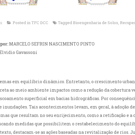
ni
Posted in
TFC DCC
Tagged
Bioengenharia de Solos
,
Recuper
por:
MARCELO SEFRIN NASCIMENTO PINTO
Elvidio Gavassoni
stemas em equilíbrio dinâmico. Entretanto, o crescimento urban
arreta ao meio ambiente impactos como a redução da cobertura 
coamento superficial em bacias hidrográficas. Por consequência
 inundações. Tais acontecimentos levam, em geral, à adoção d
 mas que resultam no seu enrijecimento, como a retificação e a ca
cando medidas que possibilitem o restabelecimento do equilíb
exto, destacam-se as ações baseadas na revitalização de rios. J