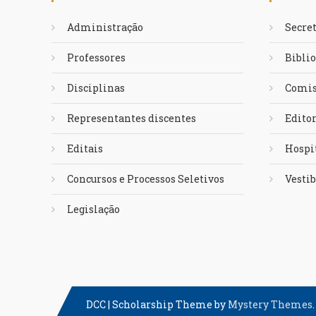
Administração
Secret
Professores
Biblio
Disciplinas
Comis
Representantes discentes
Edito
Editais
Hospit
Concursos e Processos Seletivos
Vestib
Legislação
DCC
|
Scholarship Theme by
Mystery Themes
.