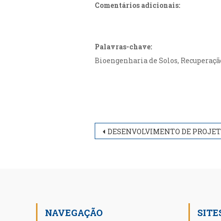
Comentários adicionais:
Palavras-chave:
Bioengenharia de Solos, Recuperação
Navegação
DESENVOLVIMENTO DE PROJETOS DE UMA RESIDÊNCIA UNIFAMILIAR DE DOIS PAVIMENTOS APLICANDO O CONCEITO BIM
de
Post
NAVEGAÇÃO
SITE