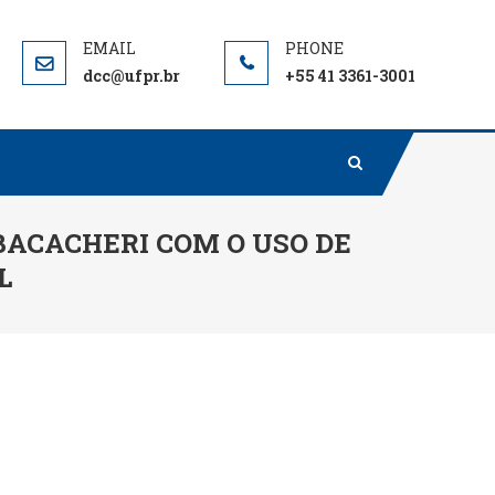
dcc@ufpr.br
+55 41 3361-3001
BACACHERI COM O USO DE
L