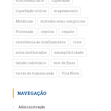
Hidrossanitário
liquefação
liquefação cíclica
mapeamento
Metálicas
métodos semi-empíricos
Protensão
rejeitos
rejunte
resistência ao cisalhamento
risco
solos melhorados
susceptibilidade
talude rodoviário
teor de finos
torres de transmissão
Vila Nova
NAVEGAÇÃO
Administração