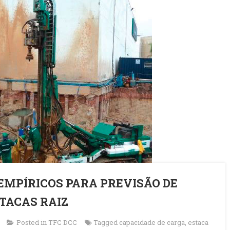
EMPÍRICOS PARA PREVISÃO DE
STACAS RAIZ
Posted in
TFC DCC
Tagged
capacidade de carga
,
estaca