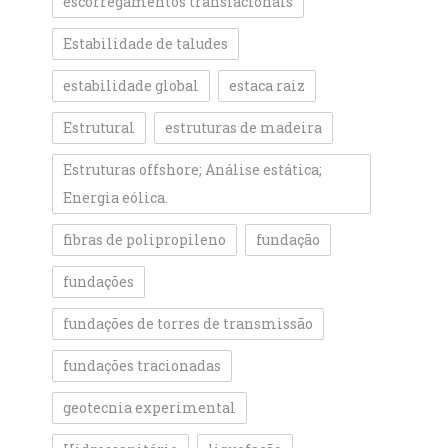
escorregamentos translacionais
Estabilidade de taludes
estabilidade global
estaca raiz
Estrutural
estruturas de madeira
Estruturas offshore; Análise estática;
Energia eólica.
fibras de polipropileno
fundação
fundações
fundações de torres de transmissão
fundações tracionadas
geotecnia experimental