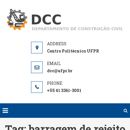
Skip
to
D
De
content
de
Centro Politécnico UFPR
dcc@ufpr.br
+55 41 3361-3001
Tag:
barragem de rejeito