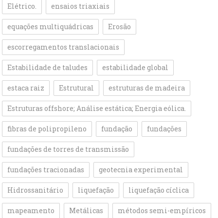
Elétrico.
ensaios triaxiais
equações multiquádricas
Erosão
escorregamentos translacionais
Estabilidade de taludes
estabilidade global
estaca raiz
Estrutural
estruturas de madeira
Estruturas offshore; Análise estática; Energia eólica.
fibras de polipropileno
fundação
fundações
fundações de torres de transmissão
fundações tracionadas
geotecnia experimental
Hidrossanitário
liquefação
liquefação cíclica
mapeamento
Metálicas
métodos semi-empíricos