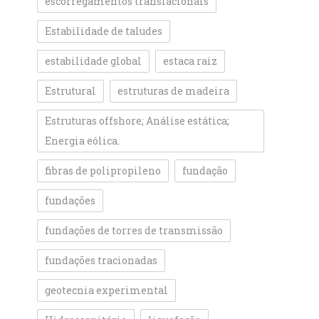
escorregamentos translacionais
Estabilidade de taludes
estabilidade global
estaca raiz
Estrutural
estruturas de madeira
Estruturas offshore; Análise estática;
Energia eólica.
fibras de polipropileno
fundação
fundações
fundações de torres de transmissão
fundações tracionadas
geotecnia experimental