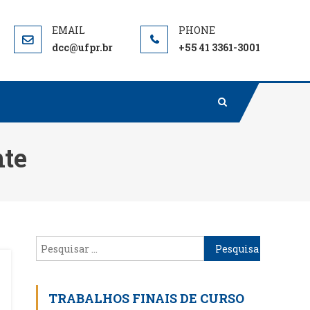
dcc@ufpr.br
+55 41 3361-3001
te
Pesquisar
por:
TRABALHOS FINAIS DE CURSO