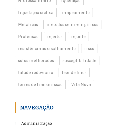
Hidrossanitário
liquefação
liquefação cíclica
mapeamento
Metálicas
métodos semi-empíricos
Protensão
rejeitos
rejunte
resistência ao cisalhamento
risco
solos melhorados
susceptibilidade
talude rodoviário
teor de finos
torres de transmissão
Vila Nova
NAVEGAÇÃO
Administração