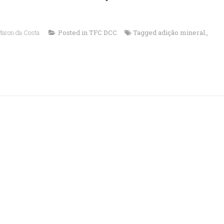
Maron da Costa
Posted in
TFC DCC
Tagged
adição mineral.
,