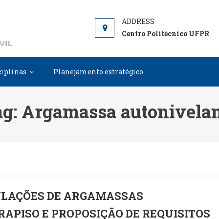
DCC
Departamento de Construção Civil
Centro Politécnico UFPR
ciplinas
Planejamento estratégico
ag:
Argamassa autonivelan
LAÇÕES DE ARGAMASSAS
APISO E PROPOSIÇÃO DE REQUISITOS