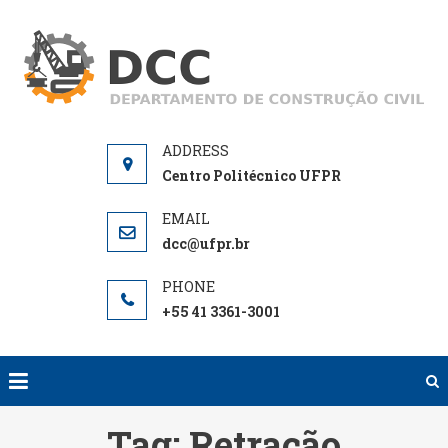
Skip
to
D
De
content
de
Centro Politécnico UFPR
dcc@ufpr.br
+55 41 3361-3001
Tag:
Retração