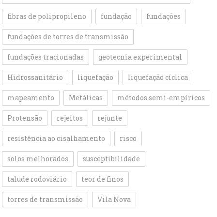
fibras de polipropileno
fundação
fundações
fundações de torres de transmissão
fundações tracionadas
geotecnia experimental
Hidrossanitário
liquefação
liquefação cíclica
mapeamento
Metálicas
métodos semi-empíricos
Protensão
rejeitos
rejunte
resistência ao cisalhamento
risco
solos melhorados
susceptibilidade
talude rodoviário
teor de finos
torres de transmissão
Vila Nova