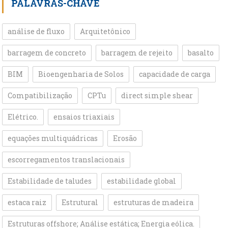
PALAVRAS-CHAVE
análise de fluxo
Arquitetônico
barragem de concreto
barragem de rejeito
basalto
BIM
Bioengenharia de Solos
capacidade de carga
Compatibilização
CPTu
direct simple shear
Elétrico.
ensaios triaxiais
equações multiquádricas
Erosão
escorregamentos translacionais
Estabilidade de taludes
estabilidade global
estaca raiz
Estrutural
estruturas de madeira
Estruturas offshore; Análise estática; Energia eólica.