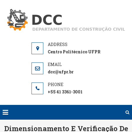
Skip
to
D
De
content
de
Centro Politécnico UFPR
dcc@ufpr.br
+55 41 3361-3001
Dimensionamento E Verificação De