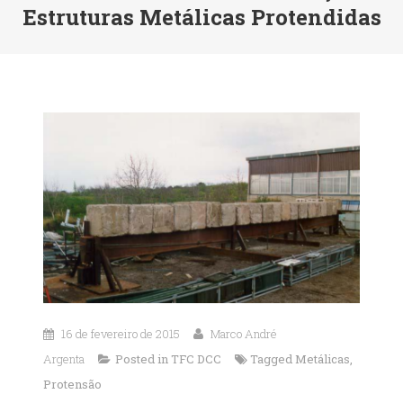
Estruturas Metálicas Protendidas
16 de fevereiro de 2015
Marco André
Argenta
Posted in
TFC DCC
Tagged
Metálicas
,
Protensão