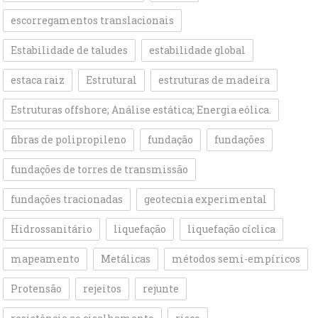
escorregamentos translacionais
Estabilidade de taludes
estabilidade global
estaca raiz
Estrutural
estruturas de madeira
Estruturas offshore; Análise estática; Energia eólica.
fibras de polipropileno
fundação
fundações
fundações de torres de transmissão
fundações tracionadas
geotecnia experimental
Hidrossanitário
liquefação
liquefação cíclica
mapeamento
Metálicas
métodos semi-empíricos
Protensão
rejeitos
rejunte