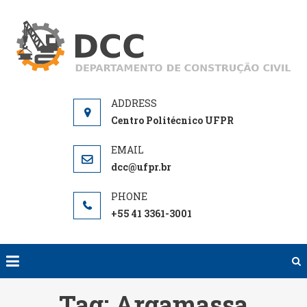
Skip
to
D
De
content
de
Centro Politécnico UFPR
dcc@ufpr.br
+55 41 3361-3001
Tag:
Argamassa