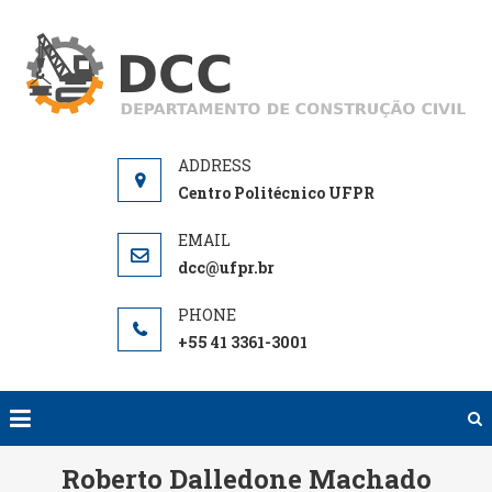
Skip
to
D
De
content
de
Centro Politécnico UFPR
dcc@ufpr.br
+55 41 3361-3001
Roberto Dalledone Machado