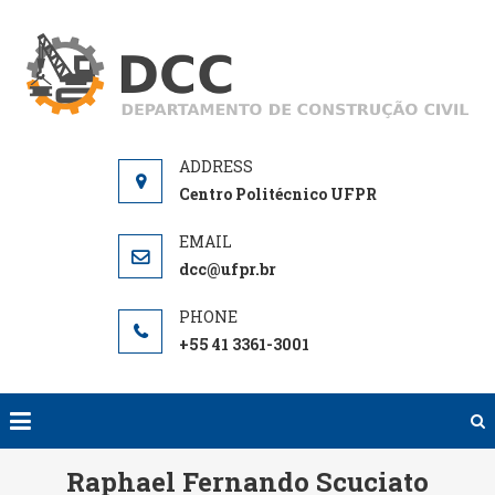
Skip
to
D
De
content
de
Centro Politécnico UFPR
dcc@ufpr.br
+55 41 3361-3001
Raphael Fernando Scuciato