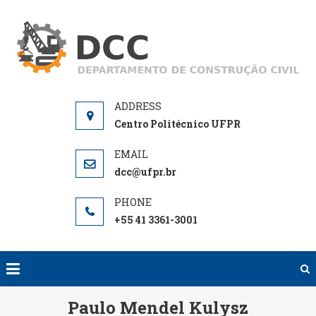
Skip
to
D
De
content
de
Centro Politécnico UFPR
dcc@ufpr.br
+55 41 3361-3001
Paulo Mendel Kulysz