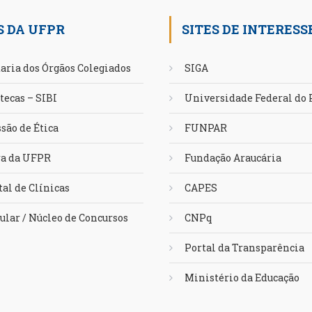
S DA UFPR
SITES DE INTERESS
aria dos Órgãos Colegiados
SIGA
tecas – SIBI
Universidade Federal do
são de Ética
FUNPAR
ra da UFPR
Fundação Araucária
al de Clínicas
CAPES
ular / Núcleo de Concursos
CNPq
Portal da Transparência
Ministério da Educação