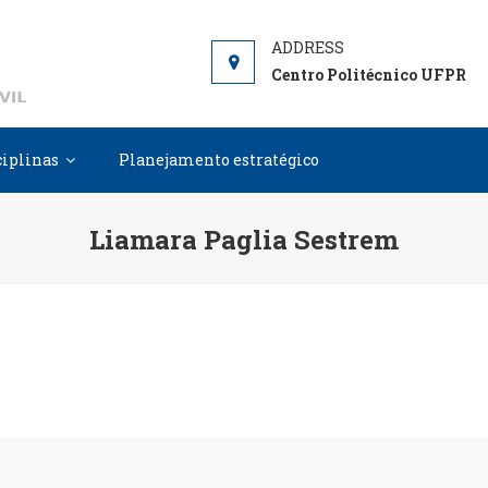
DCC
Departamento de Construção Civil
Centro Politécnico UFPR
ciplinas
Planejamento estratégico
Liamara Paglia Sestrem