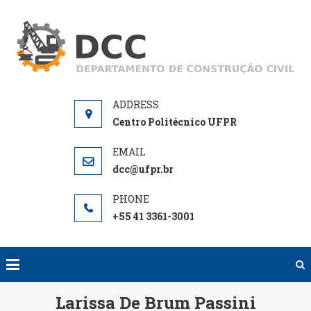
Skip
to
D
De
content
de
Centro Politécnico UFPR
dcc@ufpr.br
+55 41 3361-3001
Larissa De Brum Passini